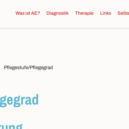
Was ist AE?
Diagnostik
Therapie
Links
Selbs
Pflegestufe/Pflegegrad
egegrad
rung